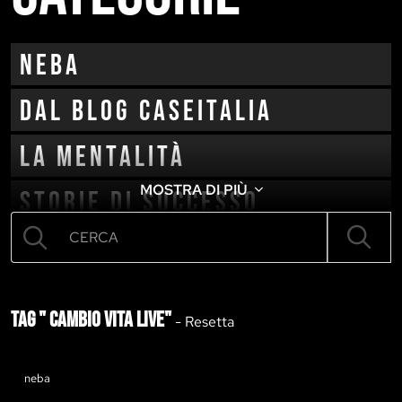
neba
Dal blog CaseItalia
La mentalità
MOSTRA DI PIÙ
Storie di successo
Cambio vita
Tag " Cambio Vita LIVE"
-
Resetta
neba