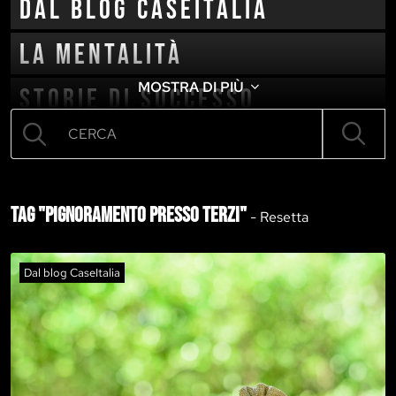
Dal blog CaseItalia
La mentalità
MOSTRA DI PIÙ
Storie di successo
Cambio vita
Tag "pignoramento presso terzi"
-
Resetta
Dal blog CaseItalia