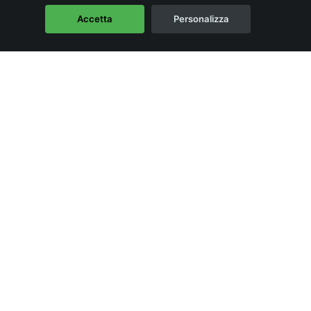
Accetta
Personalizza
PIGNORAMENTO PRESSO
TERZI: È POSSIBILE ANCHE SE
LA CASA È ALL’ASTA?
19 Marzo 2021
Un debitore può subire un pignoramento
presso terzi anche se la sua casa è già andata
all’asta?...
LEGGI DI PIÙ