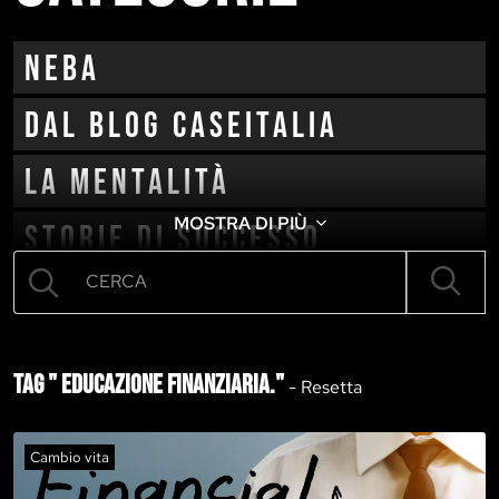
neba
Dal blog CaseItalia
La mentalità
MOSTRA DI PIÙ
Storie di successo
Cambio vita
Tag " educazione finanziaria."
-
Resetta
Cambio vita