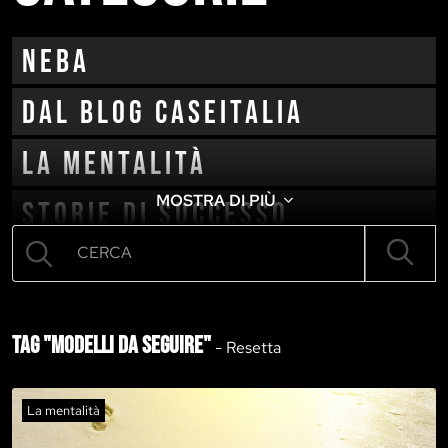
neba
Dal blog CaseItalia
La mentalità
MOSTRA DI PIÙ
Storie di successo
Cambio vita
Tag "modelli da seguire"
-
Resetta
La mentalità