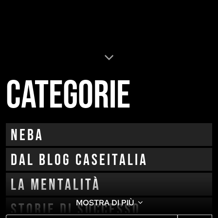
Categorie
neba
Dal blog CaseItalia
La mentalità
MOSTRA DI PIÙ
Storie di successo